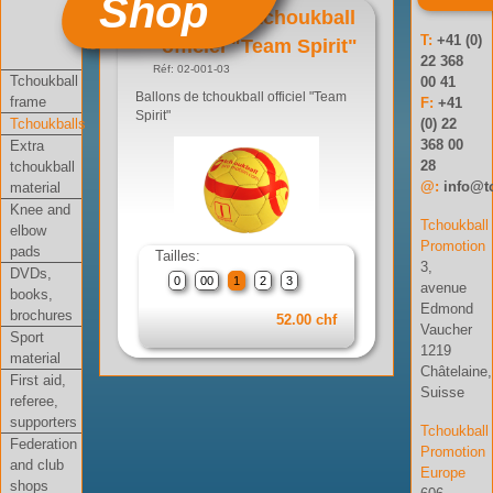
Shop
Ballon de tchoukball
T:
+41 (0)
officiel "Team Spirit"
22 368
Réf: 02-001-03
Tchoukball
00 41
Ballons de tchoukball officiel "Team
frame
F:
+41
Spirit"
Tchoukballs
(0) 22
368 00
Extra
28
tchoukball
@:
info@t
material
Knee and
Tchoukball
elbow
Promotion
pads
Tailles:
3,
DVDs,
0
00
1
2
3
avenue
books,
Edmond
brochures
52.00 chf
Vaucher
Sport
1219
material
Châtelaine,
First aid,
Suisse
referee,
supporters
Tchoukball
Federation
Promotion
and club
Europe
shops