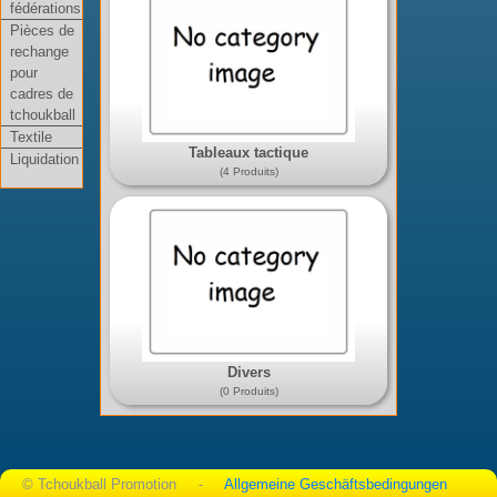
fédérations
Pièces de
rechange
pour
cadres de
tchoukball
Textile
Tableaux tactique
Liquidation
(4 Produits)
Divers
(0 Produits)
© Tchoukball Promotion -
Allgemeine Geschäftsbedingungen