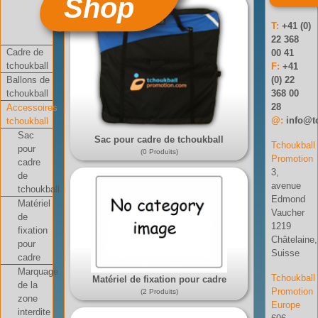
Shop
T:
+41 (0)
22 368
Cadre de
00 41
tchoukball
F:
+41
Ballons de
(0) 22
tchoukball
368 00
28
Accessoires
@:
info@t
tchoukball
Sac
Sac pour cadre de tchoukball
Tchoukball
pour
(0 Produits)
Promotion
cadre
3,
de
avenue
tchoukball
Edmond
Matériel
Vaucher
de
1219
fixation
Châtelaine,
pour
Suisse
cadre
Marquage
Tchoukball
Matériel de fixation pour cadre
de la
Promotion
(2 Produits)
zone
Europe
interdite