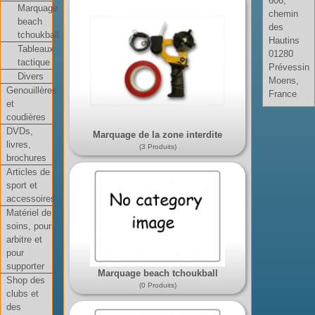
606,
Marquage
chemin
beach
des
tchoukball
Hautins
Tableaux
01280
tactique
Prévessin
Divers
Moens,
Genouillères
France
et
coudières
DVDs,
Marquage de la zone interdite
livres,
(3 Produits)
brochures
Articles de
sport et
accessoires
Matériel de
soins, pour
arbitre et
pour
supporter
Marquage beach tchoukball
Shop des
(0 Produits)
clubs et
des