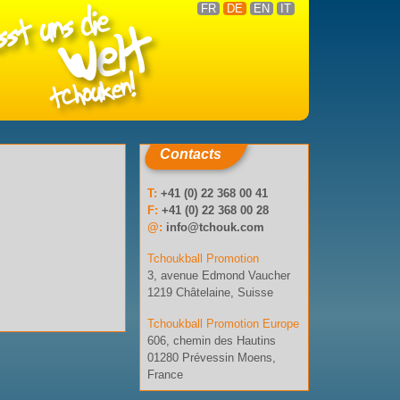
FR
DE
EN
IT
Contacts
T:
+41 (0) 22 368 00 41
F:
+41 (0) 22 368 00 28
@:
info@tchouk.com
Tchoukball Promotion
3, avenue Edmond Vaucher
1219 Châtelaine, Suisse
Tchoukball Promotion Europe
606, chemin des Hautins
01280 Prévessin Moens,
France