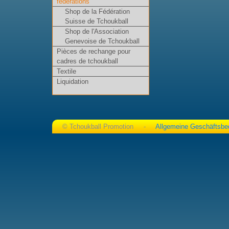
fédérations
Shop de la Fédération
Suisse de Tchoukball
Shop de l'Association
Genevoise de Tchoukball
Pièces de rechange pour
cadres de tchoukball
Textile
Liquidation
© Tchoukball Promotion -
Allgemeine Geschäftsbe