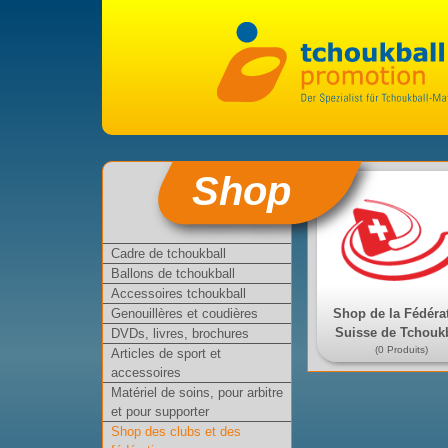
Shop
Cadre de tchoukball
Ballons de tchoukball
Accessoires tchoukball
Shop de la Fédéra
Genouillères et coudières
Suisse de Tchouk
DVDs, livres, brochures
(0 Produits)
Articles de sport et
accessoires
Matériel de soins, pour arbitre
et pour supporter
Shop des clubs et des