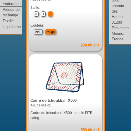
606,
Fédération
chemin
Taille:
Pièces de
des
0
1
2
rechange
Hautins
Textile
01280
Couleur:
Liquidation
Prévessin
bleu
rouge
Moens,
France
290.00 chf
Cadre de tchoukball X500
Réf: 01-001-02
Cadre de tchoukball X500: certifié FITB,
catég ...
550.00 chf