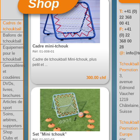
Shop
T:
+41 (0)
22 368
Cadres de
00 41
tchoukball
F:
+41
Ballons de
(0) 22
tchoukball
368 00
Cadre mini-tchouk
28
Equipement
Réf: 01-008-01
@:
info@t
pour le
tchoukball
Cadre de tchoukball Mini-tchouk, plus
Tchoukball
petit et ...
Genouillères
Promotion
et
3,
coudières
300.00 chf
avenue
DVDs,
Edmond
livres,
Vaucher
brochures
1219
Articles de
Châtelaine,
sport
Suisse
Soins,
arbitres,
Tchoukball
supporters
Promotion
Shop
Europe
Set "Mini tchouk"
Clubs et
Réf: 01-002-03