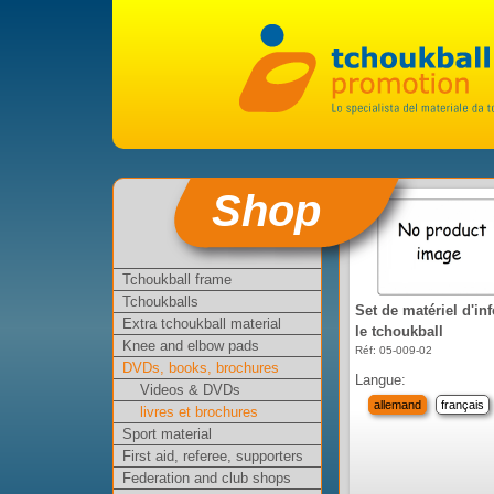
Shop
Tchoukball frame
Tchoukballs
Set de matériel d'inf
Extra tchoukball material
le tchoukball
Knee and elbow pads
Réf: 05-009-02
DVDs, books, brochures
Langue:
Videos & DVDs
allemand
français
livres et brochures
Sport material
First aid, referee, supporters
Federation and club shops