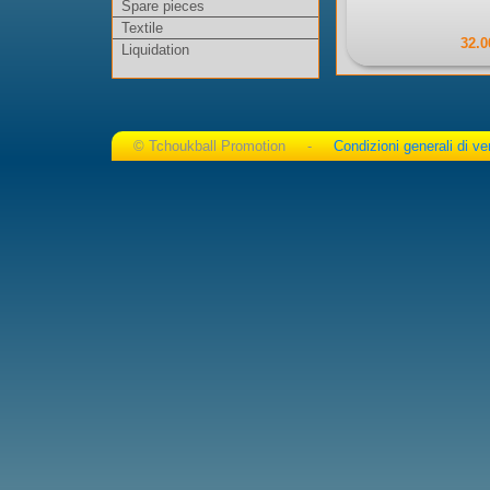
Spare pieces
Textile
32.0
Liquidation
© Tchoukball Promotion -
Condizioni generali di ve