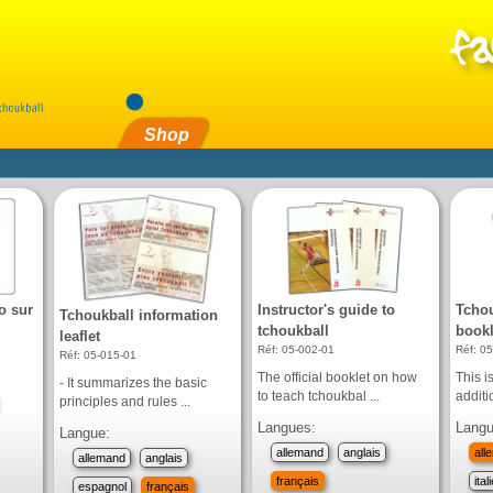
Shop
o sur
Instructor's guide to
Tchou
Tchoukball information
tchoukball
bookl
leaflet
Réf: 05-002-01
Réf: 0
Réf: 05-015-01
The official booklet on how
This i
- It summarizes the basic
to teach tchoukbal ...
additi
principles and rules ...
Langues:
Langu
Langue:
allemand
anglais
all
allemand
anglais
français
ital
espagnol
français