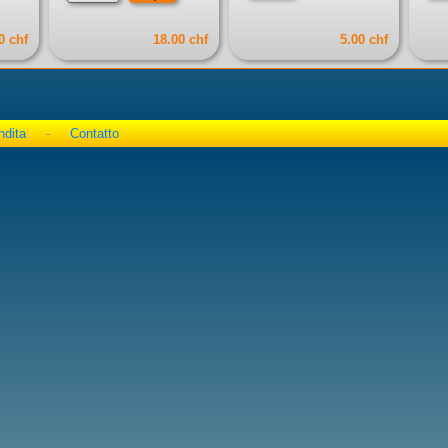
0 chf
18.00 chf
5.00 chf
ndita
-
Contatto