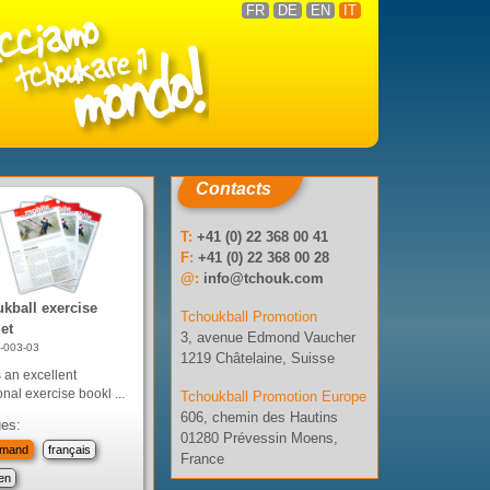
FR
DE
EN
IT
Contacts
T:
+41 (0) 22 368 00 41
F:
+41 (0) 22 368 00 28
@:
info@tchouk.com
kball exercise
Tchoukball Promotion
et
3, avenue Edmond Vaucher
5-003-03
1219 Châtelaine, Suisse
s an excellent
onal exercise bookl ...
Tchoukball Promotion Europe
606, chemin des Hautins
es:
01280 Prévessin Moens,
emand
français
France
ien