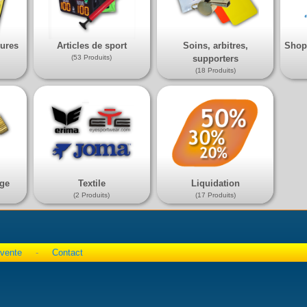
hures
Articles de sport
Soins, arbitres,
Shop
(53 Produits)
supporters
(18 Produits)
nge
Textile
Liquidation
(2 Produits)
(17 Produits)
 vente
-
Contact