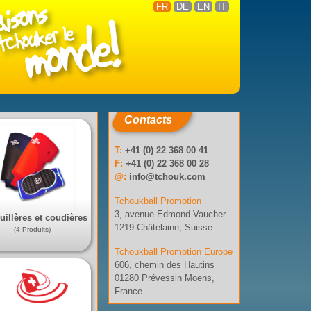
FR
DE
EN
IT
Contacts
T:
+41 (0) 22 368 00 41
F:
+41 (0) 22 368 00 28
@:
info@tchouk.com
Tchoukball Promotion
3, avenue Edmond Vaucher
illères et coudières
1219 Châtelaine, Suisse
(4 Produits)
Tchoukball Promotion Europe
606, chemin des Hautins
01280 Prévessin Moens,
France