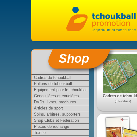
Shop
Cadres de tchoukball
Ballons de tchoukball
Equipement pour le tchoukball
Cadres de tchoukb
Genouillères et coudières
(3 Produits)
DVDs, livres, brochures
Articles de sport
Soins, arbitres, supporters
Shop Clubs et Fédération
Pièces de rechange
Textile