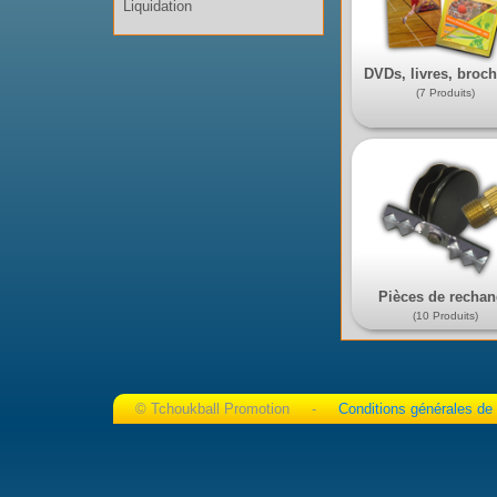
Liquidation
DVDs, livres, broc
(7 Produits)
Pièces de recha
(10 Produits)
© Tchoukball Promotion -
Conditions générales de