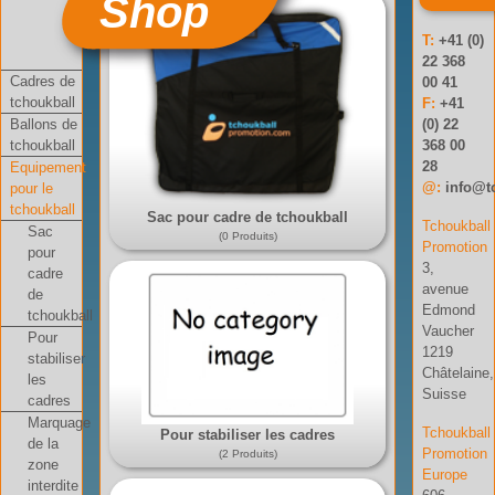
Shop
T:
+41 (0)
22 368
Cadres de
00 41
tchoukball
F:
+41
Ballons de
(0) 22
tchoukball
368 00
28
Equipement
@:
info@t
pour le
tchoukball
Sac pour cadre de tchoukball
Tchoukball
Sac
(0 Produits)
Promotion
pour
3,
cadre
avenue
de
Edmond
tchoukball
Vaucher
Pour
1219
stabiliser
Châtelaine,
les
Suisse
cadres
Marquage
Tchoukball
Pour stabiliser les cadres
de la
Promotion
(2 Produits)
zone
Europe
interdite