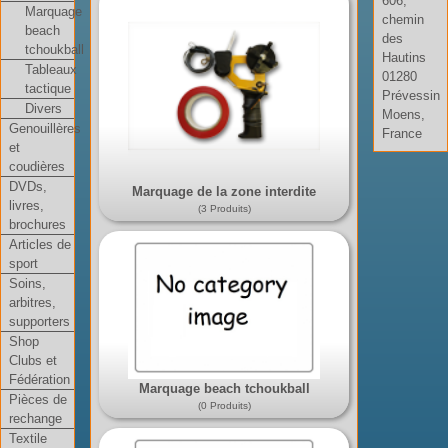
606,
Marquage
chemin
beach
des
tchoukball
Hautins
Tableaux
01280
tactique
Prévessin
Divers
Moens,
Genouillères
France
et
coudières
DVDs,
Marquage de la zone interdite
livres,
(3 Produits)
brochures
Articles de
sport
Soins,
arbitres,
supporters
Shop
Clubs et
Fédération
Marquage beach tchoukball
Pièces de
(0 Produits)
rechange
Textile