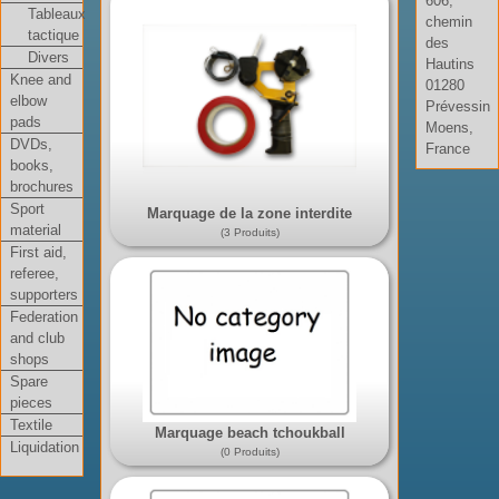
606,
Tableaux
chemin
tactique
des
Divers
Hautins
Knee and
01280
elbow
Prévessin
pads
Moens,
DVDs,
France
books,
brochures
Sport
Marquage de la zone interdite
material
(3 Produits)
First aid,
referee,
supporters
Federation
and club
shops
Spare
pieces
Textile
Marquage beach tchoukball
Liquidation
(0 Produits)