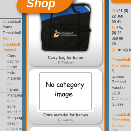
Shop
T:
+41 (0)
22 368
Tchoukball
00 41
frame
F:
+41
Tchoukballs
(0) 22
368 00
Extra
28
tchoukball
@:
info@t
material
Carry
Carry bag for frame
Tchoukball
bag for
(0 Produits)
Promotion
frame
3,
Extra
avenue
material
Edmond
for
Vaucher
frames
1219
Marquage
Châtelaine,
de la
Suisse
zone
interdite
Tchoukball
Extra material for frames
Marquage
Promotion
(2 Produits)
beach
Europe
tchoukball