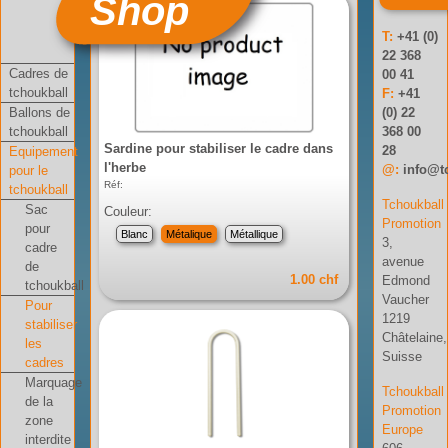
Shop
T:
+41 (0)
22 368
Cadres de
00 41
tchoukball
F:
+41
Ballons de
(0) 22
tchoukball
368 00
Sardine pour stabiliser le cadre dans
28
Equipement
l'herbe
@:
info@t
pour le
Réf:
tchoukball
Tchoukball
Sac
Couleur:
Promotion
pour
Blanc
Métalique
Métallique
3,
cadre
avenue
de
1.00 chf
Edmond
tchoukball
Vaucher
Pour
1219
stabiliser
Châtelaine,
les
Suisse
cadres
Marquage
Tchoukball
de la
Promotion
zone
Europe
interdite