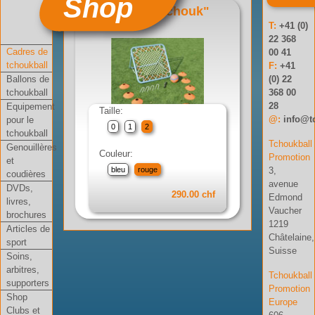
Shop
Set "Mini tchouk"
T:
+41 (0)
Réf: 01-002-03
22 368
Cadres de
00 41
tchoukball
F:
+41
Ballons de
(0) 22
tchoukball
368 00
28
Equipement
Taille:
@:
info@t
pour le
0
1
2
tchoukball
Tchoukball
Genouillères
Couleur:
Promotion
et
3,
bleu
rouge
coudières
avenue
DVDs,
290.00 chf
Edmond
livres,
Vaucher
brochures
1219
Articles de
Châtelaine,
sport
Suisse
Soins,
arbitres,
Tchoukball
supporters
Promotion
Shop
Europe
Clubs et