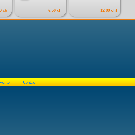
0 chf
6.50 chf
12.00 chf
 vente
-
Contact