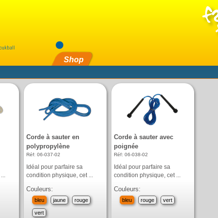
Shop
Corde à sauter en
Corde à sauter avec
polypropylène
poignée
Réf: 06-037-02
Réf: 06-038-02
Idéal pour parfaire sa
Idéal pour parfaire sa
...
condition physique, cet ...
condition physique, cet ...
Couleurs:
Couleurs:
bleu
jaune
rouge
bleu
rouge
vert
vert