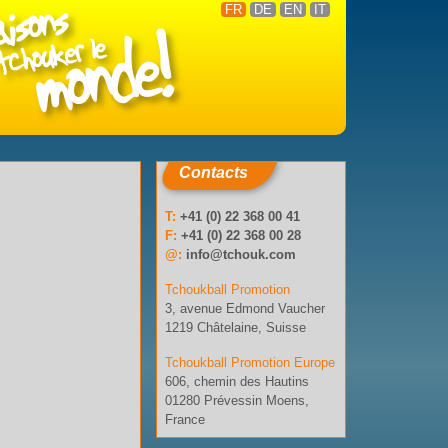
FR
DE
EN
IT
Contacts
T:
+41 (0) 22 368 00 41
F:
+41 (0) 22 368 00 28
@:
info@tchouk.com
Tchoukball Promotion
3, avenue Edmond Vaucher
1219 Châtelaine, Suisse
Tchoukball Promotion Europe
606, chemin des Hautins
01280 Prévessin Moens,
France