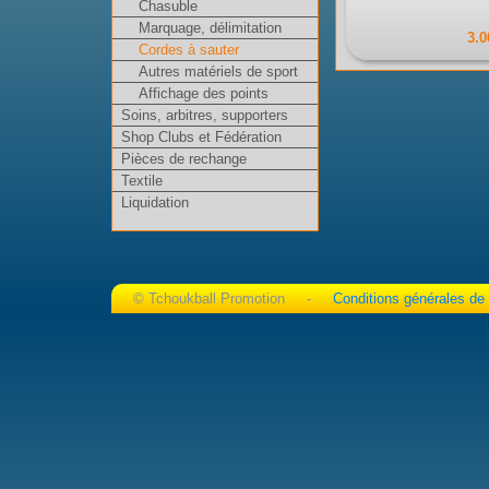
Chasuble
Marquage, délimitation
3.0
Cordes à sauter
Autres matériels de sport
Affichage des points
Soins, arbitres, supporters
Shop Clubs et Fédération
Pièces de rechange
Textile
Liquidation
© Tchoukball Promotion -
Conditions générales de