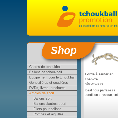
Shop
Cadres de tchoukball
Ballons de tchoukball
Corde à sauter en
Equipement pour le tchoukball
chanvre
Genouillères et coudières
Réf: 06-036-01
DVDs, livres, brochures
Idéal pour parfaire sa
Articles de sport
condition physique, cet 
Ballons soft
Ballons d'autres sport
Filets pour ballons
Pompes et aiguilles