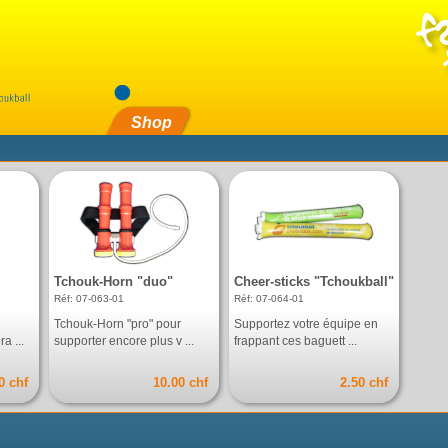
Shop
Tchouk-Horn "duo"
Cheer-sticks "Tchoukball"
Réf: 07-063-01
Réf: 07-064-01
Tchouk-Horn "pro" pour
Supportez votre équipe en
a ...
supporter encore plus v ...
frappant ces baguett ...
0 chf
10.00 chf
2.50 chf