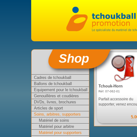
Shop
Cadres de tchoukball
Ballons de tchoukball
Tchouk-Horn
Equipement pour le tchoukball
Réf: 07-062-01
Genouillères et coudières
Parfait accessoire du
DVDs, livres, brochures
supporter, venez encour
Articles de sport
Soins, arbitres, supporters
5.0
Matériel de soins
Matériel pour arbitre
Matériel pour supporters