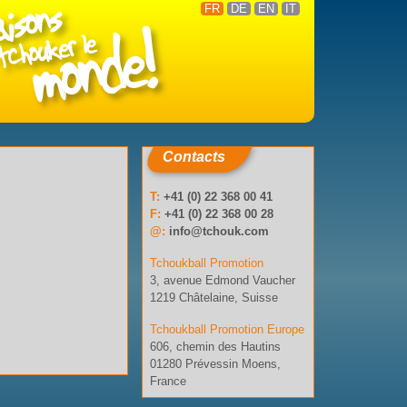
FR
DE
EN
IT
Contacts
T:
+41 (0) 22 368 00 41
F:
+41 (0) 22 368 00 28
@:
info@tchouk.com
Tchoukball Promotion
3, avenue Edmond Vaucher
1219 Châtelaine, Suisse
Tchoukball Promotion Europe
606, chemin des Hautins
01280 Prévessin Moens,
France