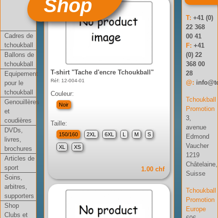
Shop
T:
+41 (0)
22 368
Cadres de
00 41
tchoukball
F:
+41
Ballons de
(0) 22
tchoukball
368 00
T-shirt "Tache d'encre Tchoukball"
28
Equipement
Réf: 12-004-01
@:
info@t
pour le
tchoukball
Couleur:
Tchoukball
Genouillères
Noir
Promotion
et
3,
coudières
Taille:
avenue
DVDs,
150/160
2XL
6XL
L
M
S
Edmond
livres,
Vaucher
XL
XS
brochures
1219
Articles de
Châtelaine,
sport
1.00 chf
Suisse
Soins,
arbitres,
Tchoukball
supporters
Promotion
Shop
Europe
Clubs et