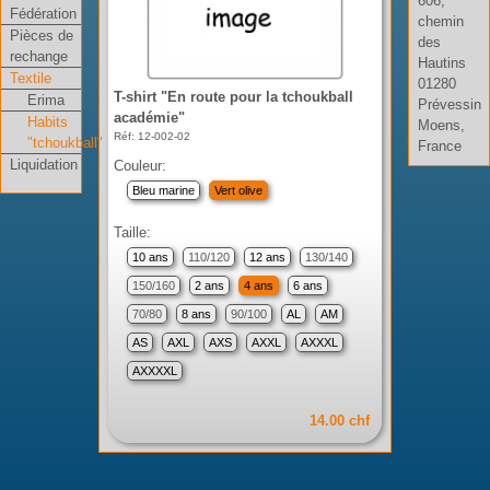
606,
Fédération
chemin
Pièces de
des
rechange
Hautins
Textile
01280
T-shirt "En route pour la tchoukball
Erima
Prévessin
académie"
Habits
Moens,
Réf: 12-002-02
"tchoukball"
France
Liquidation
Couleur:
Bleu marine
Vert olive
Taille:
10 ans
110/120
12 ans
130/140
150/160
2 ans
4 ans
6 ans
70/80
8 ans
90/100
AL
AM
AS
AXL
AXS
AXXL
AXXXL
AXXXXL
14.00 chf