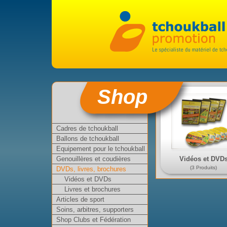
Shop
Cadres de tchoukball
Ballons de tchoukball
Equipement pour le tchoukball
Vidéos et DVD
Genouillères et coudières
(3 Produits)
DVDs, livres, brochures
Vidéos et DVDs
Livres et brochures
Articles de sport
Soins, arbitres, supporters
Shop Clubs et Fédération