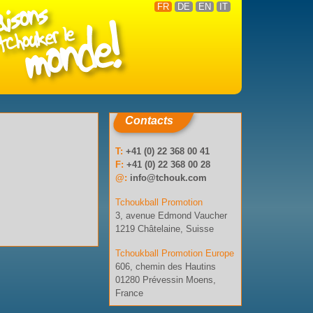
FR
DE
EN
IT
Contacts
T:
+41 (0) 22 368 00 41
F:
+41 (0) 22 368 00 28
@:
info@tchouk.com
Tchoukball Promotion
3, avenue Edmond Vaucher
1219 Châtelaine, Suisse
Tchoukball Promotion Europe
606, chemin des Hautins
01280 Prévessin Moens,
France