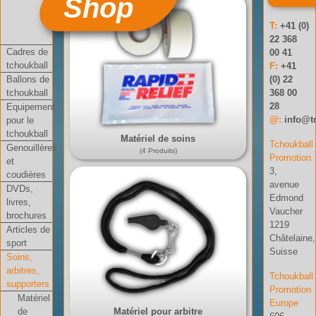
Shop
T:
+41 (0)
22 368
Cadres de
00 41
tchoukball
F:
+41
Ballons de
(0) 22
tchoukball
368 00
28
Equipement
@:
info@t
pour le
tchoukball
Matériel de soins
Tchoukball
Genouillères
(4 Produits)
Promotion
et
3,
coudières
avenue
DVDs,
Edmond
livres,
Vaucher
brochures
1219
Articles de
Châtelaine,
sport
Suisse
Soins,
arbitres,
Tchoukball
supporters
Promotion
Matériel
Europe
de
Matériel pour arbitre