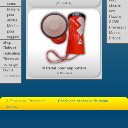
606,
soins
(11 Produits)
chemin
Matériel
des
pour
Hautins
arbitre
01280
Matériel
Prévessin
pour
Moens,
supporters
France
Shop
Clubs et
Fédération
Pièces de
rechange
Matériel pour supporters
Textile
(3 Produits)
Liquidation
© Tchoukball Promotion -
Conditions générales de vente
-
Contact