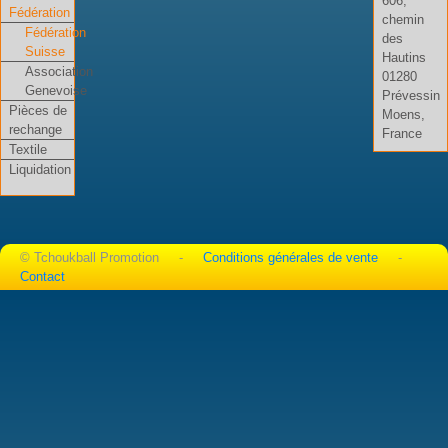
606,
Fédération
chemin
Fédération
des
Suisse
Hautins
Association
01280
Genevoise
Prévessin
Pièces de
Moens,
rechange
France
Textile
Liquidation
© Tchoukball Promotion -
Conditions générales de vente
-
Contact