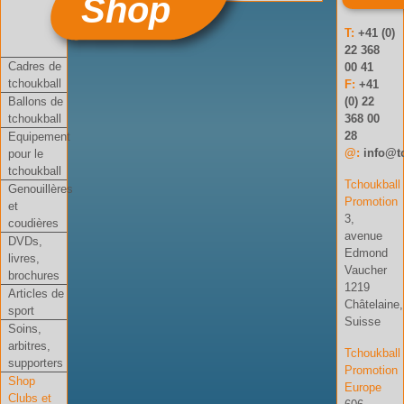
Shop
T:
+41 (0)
22 368
Cadres de
00 41
tchoukball
F:
+41
Ballons de
(0) 22
tchoukball
368 00
28
Equipement
@:
info@t
pour le
tchoukball
Tchoukball
Genouillères
Promotion
et
3,
coudières
avenue
DVDs,
Edmond
livres,
Vaucher
brochures
1219
Articles de
Châtelaine,
sport
Suisse
Soins,
arbitres,
Tchoukball
supporters
Promotion
Shop
Europe
Clubs et