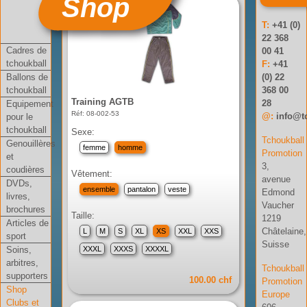
Shop
T:
+41 (0)
22 368
Cadres de
00 41
tchoukball
F:
+41
Ballons de
(0) 22
tchoukball
368 00
Training AGTB
28
Equipement
Réf: 08-002-53
@:
info@t
pour le
tchoukball
Sexe:
Tchoukball
Genouillères
femme
homme
Promotion
et
3,
coudières
Vêtement:
avenue
DVDs,
ensemble
pantalon
veste
Edmond
livres,
Vaucher
brochures
Taille:
1219
Articles de
Châtelaine,
L
M
S
XL
XS
XXL
XXS
sport
Suisse
Soins,
XXXL
XXXS
XXXXL
arbitres,
Tchoukball
supporters
100.00 chf
Promotion
Shop
Europe
Clubs et