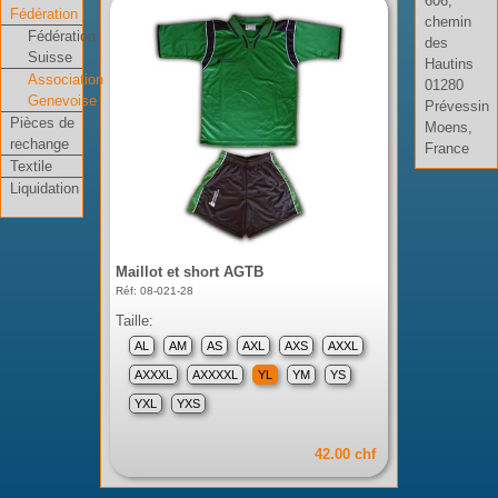
606,
Fédération
chemin
Fédération
des
Suisse
Hautins
Association
01280
Genevoise
Prévessin
Pièces de
Moens,
rechange
France
Textile
Liquidation
Maillot et short AGTB
Réf: 08-021-28
Taille:
AL
AM
AS
AXL
AXS
AXXL
AXXXL
AXXXXL
YL
YM
YS
YXL
YXS
42.00 chf